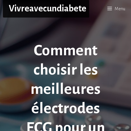
Aller
Vivreavecundiabete
Menu
au
contenu
Comment
choisir les
meilleures
électrodes
ECG pour un