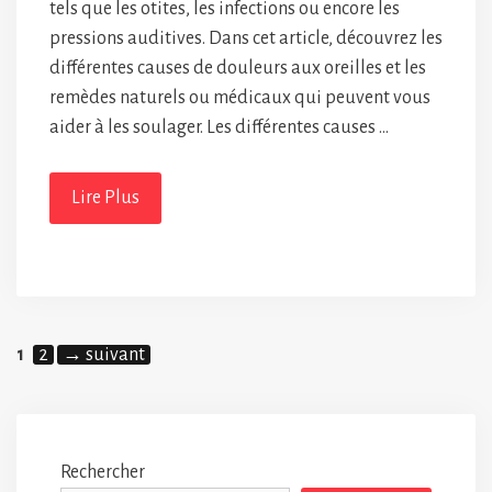
tels que les otites, les infections ou encore les
pressions auditives. Dans cet article, découvrez les
différentes causes de douleurs aux oreilles et les
remèdes naturels ou médicaux qui peuvent vous
aider à les soulager. Les différentes causes …
Lire Plus
Page
Page
1
2
→
suivant
Rechercher