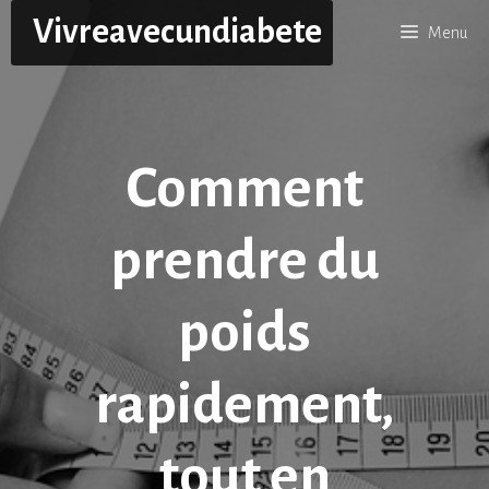
Aller
Vivreavecundiabete
Menu
au
contenu
Comment
prendre du
poids
rapidement,
tout en