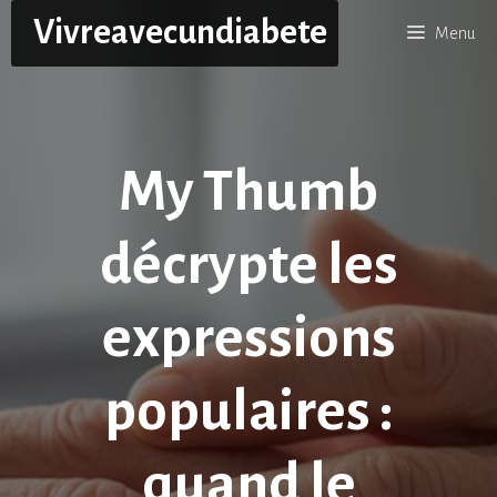
Aller
Vivreavecundiabete
Menu
au
contenu
My Thumb
décrypte les
expressions
populaires :
quand le