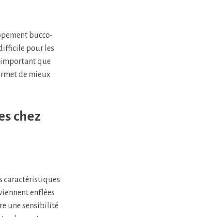
oppement bucco-
fficile pour les
s important que
permet de mieux
es chez
s caractéristiques
viennent enflées
re une sensibilité