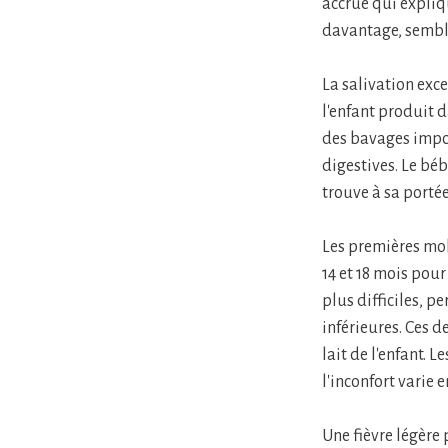
accrue qui expliqu
davantage, sembl
La salivation exc
l'enfant produit 
des bavages impor
digestives. Le bé
trouve à sa portée
Les premières mol
14 et 18 mois pou
plus difficiles, p
inférieures. Ces 
lait de l'enfant.
l'inconfort varie e
Une fièvre légère