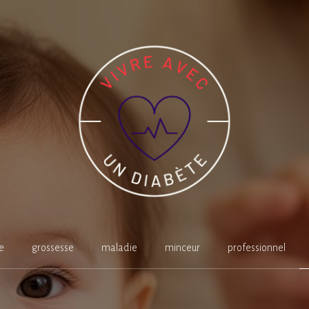
e
grossesse
maladie
minceur
professionnel