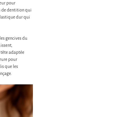
teur pour
s de dentition qui
plastique dur qui
les gencives du
issent,
e tête adaptée
orure pour
is que les
inçage.