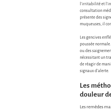
l'irritabilité et 
consultation médi
présente des sig
muqueuses, il con
Les gencives enflé
poussée normale. 
ou des saignement
nécessitant un tr
de réagir de maniè
signaux d'alerte.
Les méthod
douleur d
Les remèdes mai