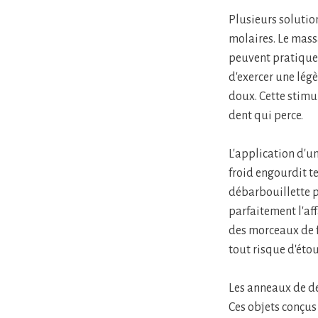
Plusieurs solutio
molaires. Le mass
peuvent pratiquer
d'exercer une lég
doux. Cette stimu
dent qui perce.
L'application d'u
froid engourdit t
débarbouillette p
parfaitement l'af
des morceaux de fr
tout risque d'éto
Les anneaux de de
Ces objets conçus