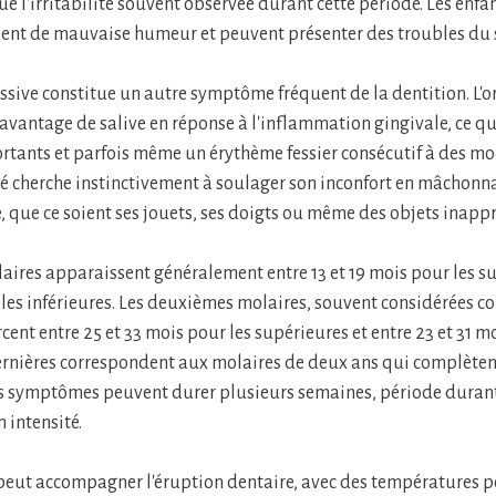
e l'irritabilité souvent observée durant cette période. Les enfa
ent de mauvaise humeur et peuvent présenter des troubles du
essive constitue un autre symptôme fréquent de la dentition. L'
davantage de salive en réponse à l'inflammation gingivale, ce qu
tants et parfois même un érythème fessier consécutif à des mo
bé cherche instinctivement à soulager son inconfort en mâchonna
, que ce soient ses jouets, ses doigts ou même des objets inappr
aires apparaissent généralement entre 13 et 19 mois pour les su
r les inférieures. Les deuxièmes molaires, souvent considérées c
ercent entre 25 et 33 mois pour les supérieures et entre 23 et 31 m
dernières correspondent aux molaires de deux ans qui complèten
 Les symptômes peuvent durer plusieurs semaines, période duran
n intensité.
 peut accompagner l'éruption dentaire, avec des températures 