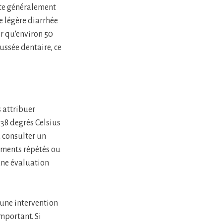
ite généralement
e légère diarrhée
er qu'environ 50
ssée dentaire, ce
s attribuer
 38 degrés Celsius
à consulter un
ements répétés ou
une évaluation
 une intervention
mportant. Si