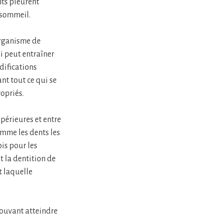
nts pleurent
 sommeil.
organisme de
i peut entraîner
difications
nt tout ce qui se
opriés.
périeures et entre
omme les dents les
ois pour les
t la dentition de
t laquelle
pouvant atteindre