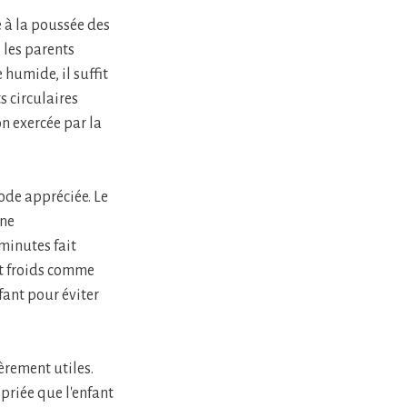
é à la poussée des
 les parents
humide, il suffit
s circulaires
n exercée par la
ode appréciée. Le
Une
minutes fait
et froids comme
fant pour éviter
èrement utiles.
priée que l'enfant