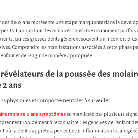
r des deux ans représente une étape marquante dans le dével
petits. L'apparition des molaires constitue un moment parfois di
parents, car ces grosses dents génèrent souvent un inconfort plu
isives. Comprendre les manifestations associées à cette phase 
nfant et de réagir de manière appropriée.
 révélateurs de la poussée des molair
e 2 ans
ons physiques et comportementales à surveiller
ire molaire 2 ans symptômes
se manifeste par plusieurs signe
pprennent rapidement à reconnaître. Les gencives de l'enfant de
oit où la dent s'apprête à percer. Cette inflammation locale génè