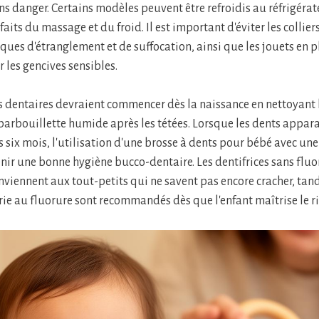
ns danger. Certains modèles peuvent être refroidis au réfrigéra
aits du massage et du froid. Il est important d'éviter les collier
sques d'étranglement et de suffocation, ainsi que les jouets en 
 les gencives sensibles.
s dentaires devraient commencer dès la naissance en nettoyant 
arbouillette humide après les tétées. Lorsque les dents appara
 six mois, l'utilisation d'une brosse à dents pour bébé avec un
ir une bonne hygiène bucco-dentaire. Les dentifrices sans flu
nviennent aux tout-petits qui ne savent pas encore cracher, tand
arie au fluorure sont recommandés dès que l'enfant maîtrise le r