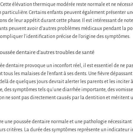
. Cette élévation thermique modérée reste normale et ne nécess
n particulière. Certains enfants peuvent également présenter un
ns de leur appétit durant cette phase. Il est intéressant de not
ants peuvent avoir d'autres problèmes médicaux pendant la pou
compliquer l'identification précise de l'origine des symptômes.
poussée dentaire d'autres troubles de santé
e dentaire provoque un inconfort réel, il est essentiel de ne pa
tous les malaises de l'enfant à ses dents. Une fièvre dépassant
elà de quelques jours devrait alerter les parents et les inciter 
, des symptômes tels qu'une diarrhée importante, des vomiss
n ne sont pas directement causés par la dentition et méritent 
tre une poussée dentaire normale et une pathologie nécessitant
urs critères. La durée des symptômes représente un indicateur i