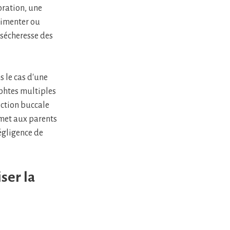
oration, une
limenter ou
sécheresse des
s le cas d'une
phtes multiples
ection buccale
rmet aux parents
négligence de
ser la