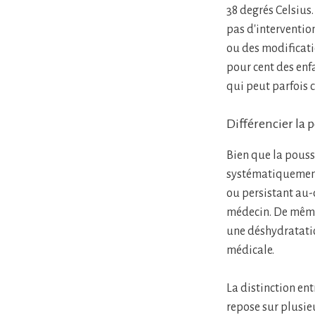
38 degrés Celsius
pas d'interventio
ou des modificatio
pour cent des enf
qui peut parfois 
Différencier la 
Bien que la poussé
systématiquement 
ou persistant au-d
médecin. De même
une déshydratatio
médicale.
La distinction en
repose sur plusie