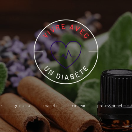
e
grossesse
maladie
minceur
professionnel