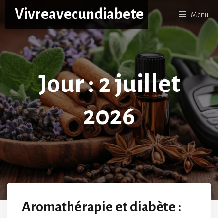
Aller
Vivreavecundiabete
Menu
au
contenu
Jour :
2 juillet
2026
Aromathérapie et diabète :